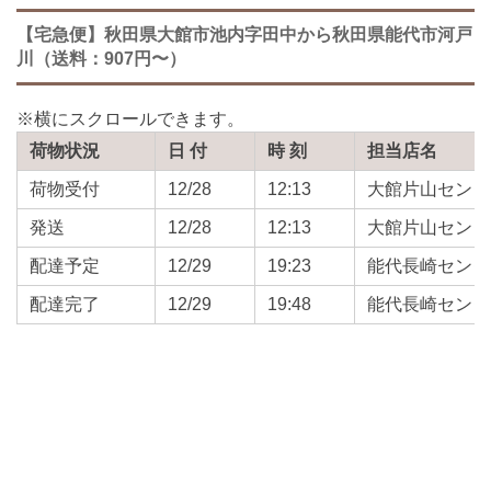
【宅急便】秋田県大館市池内字田中から秋田県能代市河戸
川（送料：907円〜）
荷物状況
日 付
時 刻
担当店名
荷物受付
12/28
12:13
大館片山センタ
発送
12/28
12:13
大館片山センタ
配達予定
12/29
19:23
能代長崎センタ
配達完了
12/29
19:48
能代長崎センタ