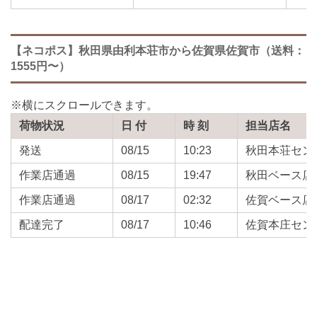
【ネコポス】秋田県由利本荘市から佐賀県佐賀市（送料：
1555円〜）
荷物状況
日 付
時 刻
担当店名
発送
08/15
10:23
秋田本荘セン
作業店通過
08/15
19:47
秋田ベース店
作業店通過
08/17
02:32
佐賀ベース店
配達完了
08/17
10:46
佐賀本庄セン