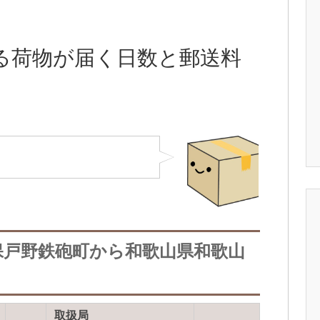
る荷物が届く日数と郵送料
保戸野鉄砲町から和歌山県和歌山
取扱局