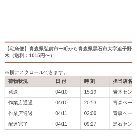
【宅急便】青森県弘前市一町から青森県黒石市大字追子野
木（送料：1015円〜）
荷物状況
日 付
時 刻
担当店名
発送
04/10
15:19
岩木セン
作業店通過
04/10
20:53
青森ベー
作業店通過
04/11
02:06
青森ベー
配達完了
04/11
09:27
黒石セン