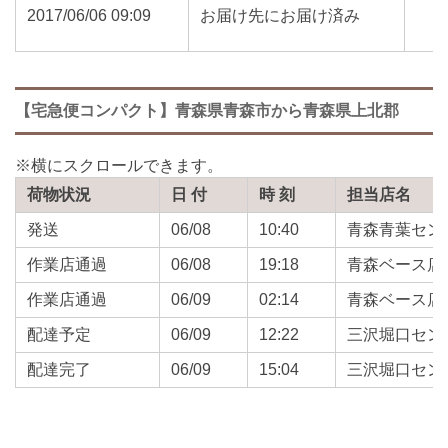
2017/06/06 09:09
お届け先にお届け済み
【宅急便コンパクト】青森県青森市から青森県上北郡
荷物状況
日 付
時 刻
担当店名
発送
06/08
10:40
青森青葉セン
作業店通過
06/08
19:18
青森ベース店
作業店通過
06/09
02:14
青森ベース店
配達予定
06/09
12:22
三沢堀口セン
配達完了
06/09
15:04
三沢堀口セン