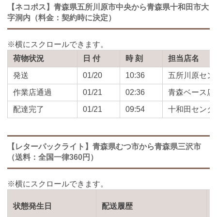
【ネコポス】青森県五所川原市中央から青森県十和田市大
字洞内（料金：契約時に決定）
荷物状況
日 付
時 刻
担当店名
発送
01/20
10:36
五所川原セン
作業店通過
01/21
02:36
青森ベース店
配達完了
01/21
09:54
十和田センタ
【レターパックライト】青森県むつ市から青森県三沢市
（送料：全国一律360円）
状態発生日
配送履歴