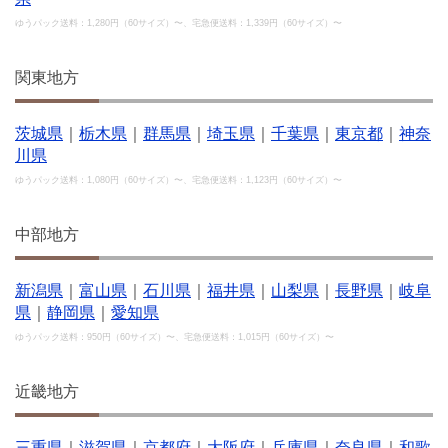
ゆうパック送料：1,280円（60サイズ）〜、宅急便送料：1,339円（60サイズ）〜
関東地方
茨城県
｜
栃木県
｜
群馬県
｜
埼玉県
｜
千葉県
｜
東京都
｜
神奈
川県
ゆうパック送料：1,080円（60サイズ）〜、宅急便送料：1,123円（60サイズ）〜
中部地方
新潟県
｜
富山県
｜
石川県
｜
福井県
｜
山梨県
｜
長野県
｜
岐阜
県
｜
静岡県
｜
愛知県
ゆうパック送料：950円（60サイズ）〜、宅急便送料：1,015円（60サイズ）〜
近畿地方
三重県
｜
滋賀県
｜
京都府
｜
大阪府
｜
兵庫県
｜
奈良県
｜
和歌