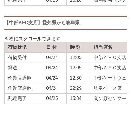
配達完了
04/25
18:18
高岡駅南センタ
【中部AFC支店】愛知県から岐阜県
荷物状況
日 付
時 刻
担当店名
荷物受付
04/24
12:05
中部ＡＦＣ支店
発送
04/24
12:05
中部ＡＦＣ支店
作業店通過
04/24
12:30
中部ゲートウェ
作業店通過
04/24
22:29
岐阜ベース店
配達完了
04/25
15:34
関ケ原センター