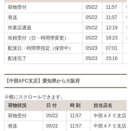
荷物受付
05/22
11:57
中
発送
05/22
11:57
中
作業店通過
05/22
12:19
中
依頼受付（日・時間帯変更）
05/22
18:23
福
配達日・時間帯指定（保管中）
05/23
07:01
Ｅ
配達完了
05/23
15:16
Ｅ
【中部AFC支店】愛知県から大阪府
荷物状況
日 付
時 刻
担当店名
荷物受付
05/22
11:57
中部ＡＦＣ支店
発送
05/22
11:57
中部ＡＦＣ支店