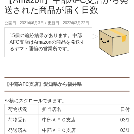
【Amazon】中部AFC支店から発
送された商品が届く日数
公開日 :
2021年6月3日
/ 更新日 :
2022年3月22日
15個の追跡結果があります。中部
AFC支店はAmazonの商品を発送す
るヤマト運輸の営業所です。
【中部AFC支店】愛知県から福井県
荷物状況
担当店名
日付
荷物受付
中部ＡＦＣ支店
03/16
発送済み
中部ＡＦＣ支店
03/16