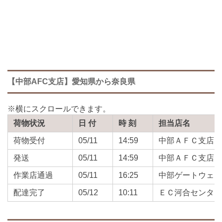
【中部AFC支店】愛知県から奈良県
荷物状況
日 付
時 刻
担当店名
荷物受付
05/11
14:59
中部ＡＦＣ支店
発送
05/11
14:59
中部ＡＦＣ支店
作業店通過
05/11
16:25
中部ゲートウェ
配達完了
05/12
10:11
ＥＣ河合センタ