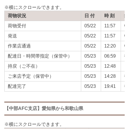
荷物状況
日 付
時 刻
担
荷物受付
05/22
11:57
中
発送
05/22
11:57
中
作業店通過
05/22
12:20
中
配達日・時間帯指定（保管中）
05/23
06:59
徳
持戻（ご不在）
05/23
12:48
Ｅ
ご来店予定（保管中）
05/23
14:28
徳
配達完了
05/23
19:41
徳
【中部AFC支店】愛知県から和歌山県