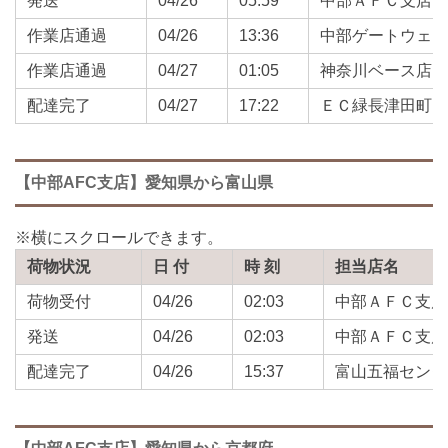
発送
04/26
05:59
中部ＡＦＣ支店
作業店通過
04/26
13:36
中部ゲートウェ
作業店通過
04/27
01:05
神奈川ベース店
配達完了
04/27
17:22
ＥＣ緑長津田町
【中部AFC支店】愛知県から富山県
荷物状況
日 付
時 刻
担当店名
荷物受付
04/26
02:03
中部ＡＦＣ支店
発送
04/26
02:03
中部ＡＦＣ支店
配達完了
04/26
15:37
富山五福センタ