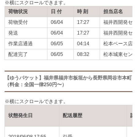
荷物状況
日 付
時 刻
担当店名
荷物受付
06/04
17:27
福井西開発セ
発送
06/04
17:27
福井西開発セ
作業店通過
06/05
04:14
松本ベース店
配達完了
06/05
08:32
松本城東セン
【ゆうパケット】福井県福井市板垣から長野県岡谷市本町
（料金：全国一律250円〜）
状態発生日
配送履歴
詳
2018/06/08 17:55
引受