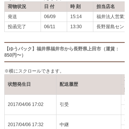
荷物状況
日 付
時 刻
担当店名
発送
06/09
15:14
福井法人営業支
投函完了
06/11
13:30
長野屋島センタ
【ゆうパック】福井県福井市から長野県上田市（運賃：
850円〜）
状態発生日
配送履歴
2017/04/06 17:02
引受
9
2017/04/06 17:32
中継