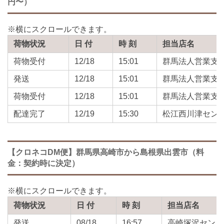
円〜）
荷物状況
日 付
時 刻
担当店名
荷物受付
12/18
15:01
群馬法人営業支
発送
12/18
15:01
群馬法人営業支
荷物受付
12/18
15:01
群馬法人営業支
配達完了
12/19
15:30
松江西川津セン
【クロネコDM便】群馬県高崎市から島根県出雲市（料
金：契約時に決定）
荷物状況
日 付
時 刻
担当店名
発送
08/18
16:57
高崎塚沢センタ