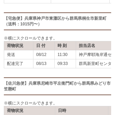
【宅急便】兵庫県神戸市東灘区から群馬県桐生市新里町
（送料：1015円〜）
荷物状況
日 付
時 刻
担当店名
発送
08/12
11:30
神戸摩耶海岸通セ
配達完了
08/13
09:33
群馬新里町センタ
【佐川急便】兵庫県尼崎市平左衛門町から群馬県みどり市
笠懸町
荷物状況
日時