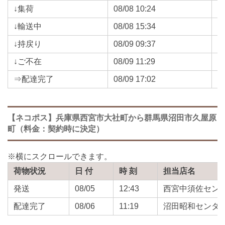
↓集荷
08/08 10:24
↓輸送中
08/08 15:34
↓持戻り
08/09 09:37
↓ご不在
08/09 11:29
⇒配達完了
08/09 17:02
【ネコポス】兵庫県西宮市大社町から群馬県沼田市久屋原
町（料金：契約時に決定）
荷物状況
日 付
時 刻
担当店名
発送
08/05
12:43
西宮中須佐セン
配達完了
08/06
11:19
沼田昭和センタ