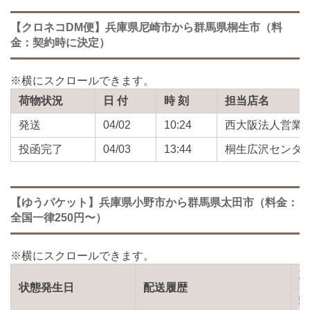
【クロネコDM便】兵庫県尼崎市から群馬県桐生市（料
金：契約時に決定）
荷物状況
日 付
時 刻
担当店名
発送
04/02
10:24
西大阪法人営業
投函完了
04/03
13:44
桐生広沢センタ
【ゆうパケット】兵庫県小野市から群馬県太田市（料金：
全国一律250円〜）
状態発生日
配送履歴