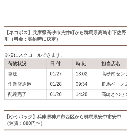
【ネコポス】兵庫県高砂市荒井町から群馬県高崎市下佐野
町（料金：契約時に決定）
荷物状況
日 付
時 刻
担当店名
発送
01/27
13:02
高砂南センタ
作業店通過
01/28
09:34
群馬ベース店
配達完了
01/28
14:28
高崎さのセン
【ゆうパック】兵庫県神戸市西区から群馬県安中市安中
（運賃：800円〜）