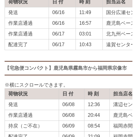
荷物状況
日 付
時 刻
担当店名
発送
06/16
11:49
国分広瀬セン
作業店通過
06/16
16:57
鹿児島ベース
作業店通過
06/17
03:01
北九州ベース
配達完了
06/17
10:43
遠賀センター
【宅急便コンパクト】鹿児島県霧島市から福岡県宗像市
荷物状況
日 付
時 刻
担当店名
発送
06/08
12:36
溝辺セン
作業店通過
06/08
20:44
鹿児島ベ
持戻（ご不在）
06/09
08:54
福岡赤間
配達完了
06/09
21:09
福岡赤間