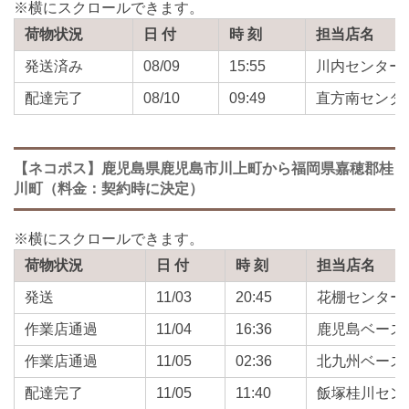
荷物状況
日 付
時 刻
担当店名
発送済み
08/09
15:55
川内センター
配達完了
08/10
09:49
直方南センタ
【ネコポス】鹿児島県鹿児島市川上町から福岡県嘉穂郡桂
川町（料金：契約時に決定）
荷物状況
日 付
時 刻
担当店名
発送
11/03
20:45
花棚センター
作業店通過
11/04
16:36
鹿児島ベース
作業店通過
11/05
02:36
北九州ベース
配達完了
11/05
11:40
飯塚桂川セン