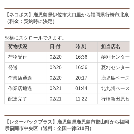
【ネコポス】鹿児島県伊佐市大口里から福岡県行橋市北泉
（料金：契約時に決定）
荷物状況
日 付
時 刻
担当店名
荷物受付
02/20
16:36
菱刈センター
発送
02/20
16:36
菱刈センター
作業店通過
02/20
20:17
鹿児島ベース
作業店通過
02/21
01:44
北九州ベース
配達完了
02/21
11:22
行橋新田原セ
【レターパックプラス】鹿児島県鹿児島市郡山町から福岡
県福岡市中央区（送料：全国一律510円）