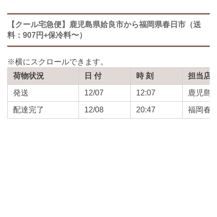
【クール宅急便】鹿児島県姶良市から福岡県春日市（送
料：907円+保冷料〜）
荷物状況
日 付
時 刻
担当店
発送
12/07
12:07
鹿児島
配達完了
12/08
20:47
福岡春