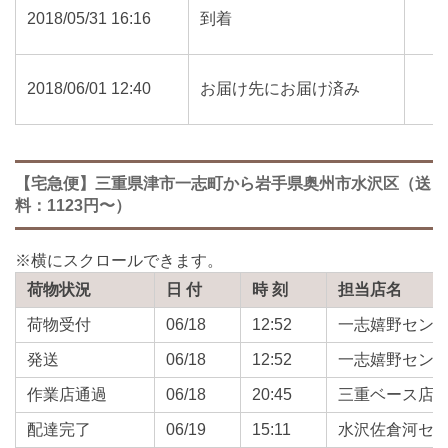
2018/05/31 16:16
到着
2018/06/01 12:40
お届け先にお届け済み
【宅急便】三重県津市一志町から岩手県奥州市水沢区（送
料：1123円〜）
荷物状況
日 付
時 刻
担当店名
荷物受付
06/18
12:52
一志嬉野セン
発送
06/18
12:52
一志嬉野セン
作業店通過
06/18
20:45
三重ベース店
配達完了
06/19
15:11
水沢佐倉河セ