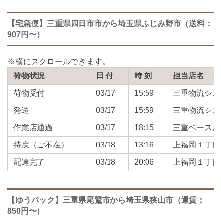
【宅急便】三重県四日市市から埼玉県ふじみ野市（送料：
907円〜）
荷物状況
日 付
時 刻
担当店名
荷物受付
03/17
15:59
三重物流シス
発送
03/17
15:59
三重物流シス
作業店通過
03/17
18:15
三重ベース店
持戻（ご不在）
03/18
13:16
上福岡１丁目
配達完了
03/18
20:06
上福岡１丁目
【ゆうパック】三重県尾鷲市から埼玉県狭山市（運賃：
850円〜）