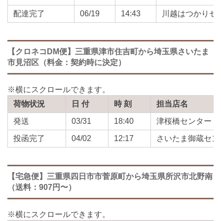
配達完了
06/19
14:43
川越はつかりセ
【クロネコDM便】三重県津市住吉町から埼玉県さいたま
市見沼区（料金：契約時に決定）
荷物状況
日 付
時 刻
担当店名
発送
03/31
18:40
津桜橋センター
投函完了
04/02
12:17
さいたま御蔵セン
【宅急便】三重県四日市市菅原町から埼玉県所沢市北野南
（送料：907円〜）