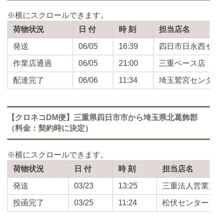
荷物状況
日 付
時 刻
担当店名
発送
06/05
16:39
四日市日永西セ
作業店通過
06/05
21:00
三重ベース店
配達完了
06/06
11:34
埼玉鷲宮センタ
【クロネコDM便】三重県四日市市から埼玉県北葛飾郡
（料金：契約時に決定）
荷物状況
日 付
時 刻
担当店名
発送
03/23
13:25
三重法人営業支
投函完了
03/25
11:24
松伏センター