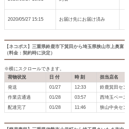
2020/05/27 15:15
お届け先にお届け済み
【ネコポス】三重県鈴鹿市下箕田から埼玉県狭山市上奥富
（料金：契約時に決定）
荷物状況
日 付
時 刻
担当店名
発送
01/27
12:33
鈴鹿箕田セン
作業店通過
01/28
03:57
西埼玉ベース
配達完了
01/28
11:46
狭山中央セン