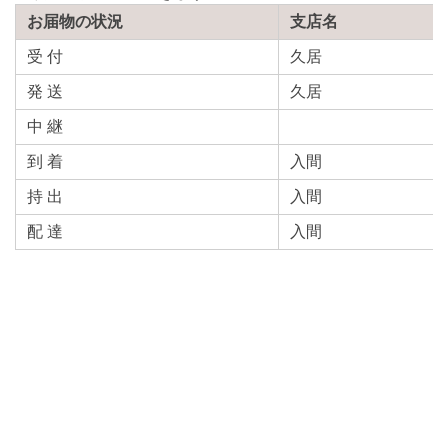
お届物の状況
支店名
受 付
久居
発 送
久居
中 継
到 着
入間
持 出
入間
配 達
入間