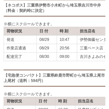
【ネコポス】三重県伊勢市小木町から埼玉県吉川市中井
（料金：契約時に決定）
荷物状況
日 付
時 刻
担当店名
発送
08/29
10:47
伊勢御薗センタ
作業店通過
08/29
20:56
三重ベース店
配達完了
08/30
09:00
吉川きよみのセ
【宅急便コンパクト】三重県鈴鹿市野町から埼玉県上尾市
上尾村（送料：594円）
荷物状況
日 付
時 刻
担当店名