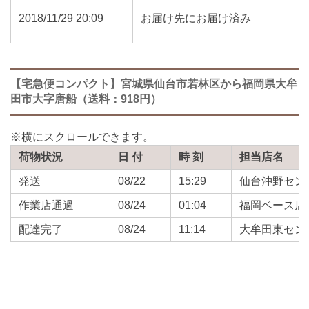
2018/11/29 20:09
お届け先にお届け済み
【宅急便コンパクト】宮城県仙台市若林区から福岡県大牟
田市大字唐船（送料：918円）
荷物状況
日 付
時 刻
担当店名
発送
08/22
15:29
仙台沖野セン
作業店通過
08/24
01:04
福岡ベース店
配達完了
08/24
11:14
大牟田東セン