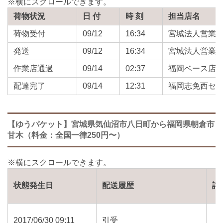
荷物状況
日 付
時 刻
担当店名
荷物受付
09/12
16:34
宮城法人営業
発送
09/12
16:34
宮城法人営業
作業店通過
09/14
02:37
福岡ベース店
配達完了
09/14
12:31
福岡志免西セ
【ゆうパケット】宮城県気仙沼市八日町から福岡県朝倉市
甘木（料金：全国一律250円〜）
状態発生日
配送履歴
詳
2017/06/30 09:11
引受