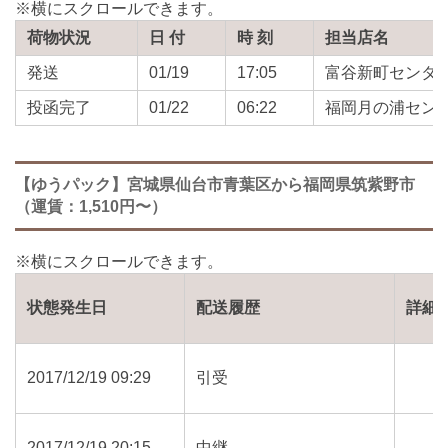
荷物状況
日 付
時 刻
担当店名
発送
01/19
17:05
富谷新町センタ
投函完了
01/22
06:22
福岡月の浦セン
【ゆうパック】宮城県仙台市青葉区から福岡県筑紫野市
（運賃：1,510円〜）
状態発生日
配送履歴
詳細
2017/12/19 09:29
引受
2017/12/19 20:15
中継