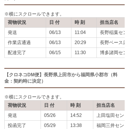
荷物状況
日 付
時 刻
担当店名
発送
06/13
11:04
長野稲葉セン
作業店通過
06/13
20:29
長野ベース店
配達完了
06/15
11:30
博多諸岡セン
【クロネコDM便】長野県上田市から福岡県小郡市（料
金：契約時に決定）
荷物状況
日 付
時 刻
担当店名
発送
05/26
14:52
上田塩田センタ
投函完了
05/29
13:38
福岡三井センタ