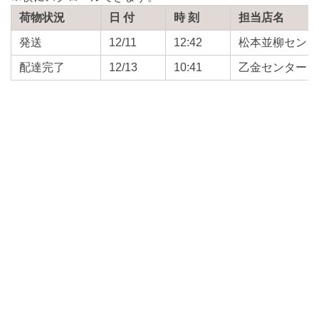
荷物状況
日 付
時 刻
担当店名
発送
12/11
12:42
松本並柳センタ
配達完了
12/13
10:41
乙金センター