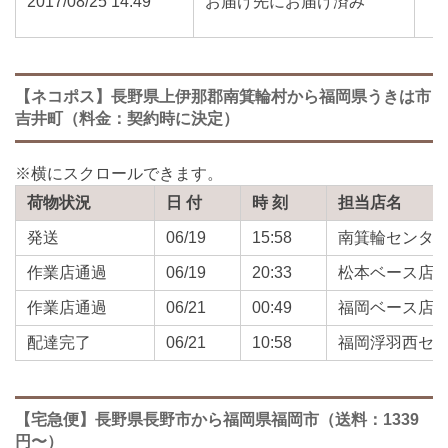
2017/08/25 14:49
お届け先にお届け済み
【ネコポス】長野県上伊那郡南箕輪村から福岡県うきは市
吉井町（料金：契約時に決定）
荷物状況
日 付
時 刻
担当店名
発送
06/19
15:58
南箕輪センタ
作業店通過
06/19
20:33
松本ベース店
作業店通過
06/21
00:49
福岡ベース店
配達完了
06/21
10:58
福岡浮羽西セ
【宅急便】長野県長野市から福岡県福岡市（送料：1339
円〜）