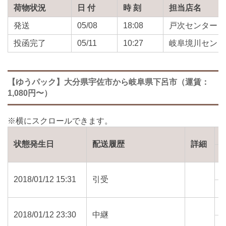
荷物状況
日 付
時 刻
担当店名
発送
05/08
18:08
戸次センター
投函完了
05/11
10:27
岐阜境川センタ
【ゆうパック】大分県宇佐市から岐阜県下呂市（運賃：
1,080円〜）
状態発生日
配送履歴
詳細
2018/01/12 15:31
引受
8
2018/01/12 23:30
中継
8