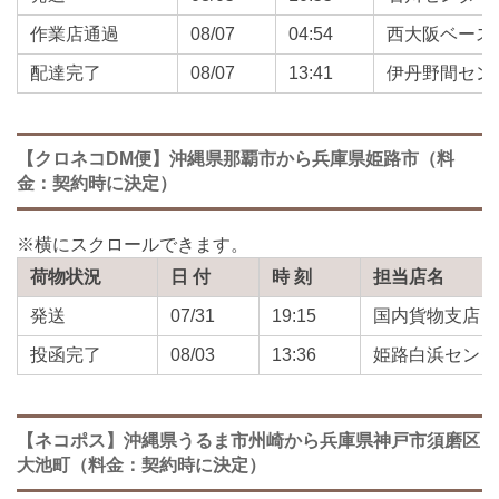
作業店通過
08/07
04:54
西大阪ベース
配達完了
08/07
13:41
伊丹野間セン
【クロネコDM便】沖縄県那覇市から兵庫県姫路市（料
金：契約時に決定）
荷物状況
日 付
時 刻
担当店名
発送
07/31
19:15
国内貨物支店
投函完了
08/03
13:36
姫路白浜センタ
【ネコポス】沖縄県うるま市州崎から兵庫県神戸市須磨区
大池町（料金：契約時に決定）