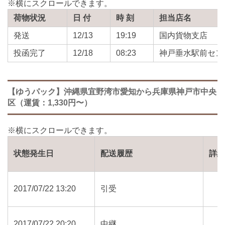
荷物状況
日 付
時 刻
担当店名
発送
12/13
19:19
国内貨物支店
投函完了
12/18
08:23
神戸垂水駅前セン
【ゆうパック】沖縄県宜野湾市愛知から兵庫県神戸市中央
区（運賃：1,330円〜）
状態発生日
配送履歴
詳
2017/07/22 13:20
引受
2017/07/22 20:20
中継