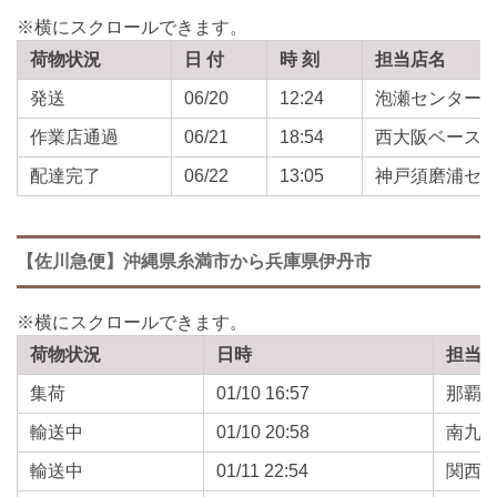
荷物状況
日 付
時 刻
担当店名
発送
06/20
12:24
泡瀬センター
作業店通過
06/21
18:54
西大阪ベース
配達完了
06/22
13:05
神戸須磨浦セ
【佐川急便】沖縄県糸満市から兵庫県伊丹市
荷物状況
日時
担当
集荷
01/10 16:57
那覇
輸送中
01/10 20:58
南九
輸送中
01/11 22:54
関西