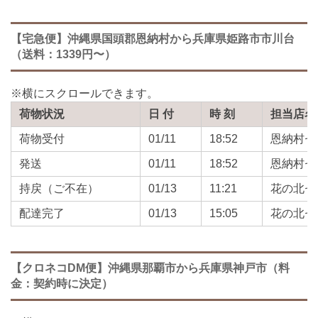
【宅急便】沖縄県国頭郡恩納村から兵庫県姫路市市川台
（送料：1339円〜）
荷物状況
日 付
時 刻
担当店名
荷物受付
01/11
18:52
恩納村セ
発送
01/11
18:52
恩納村セ
持戻（ご不在）
01/13
11:21
花の北セ
配達完了
01/13
15:05
花の北セ
【クロネコDM便】沖縄県那覇市から兵庫県神戸市（料
金：契約時に決定）