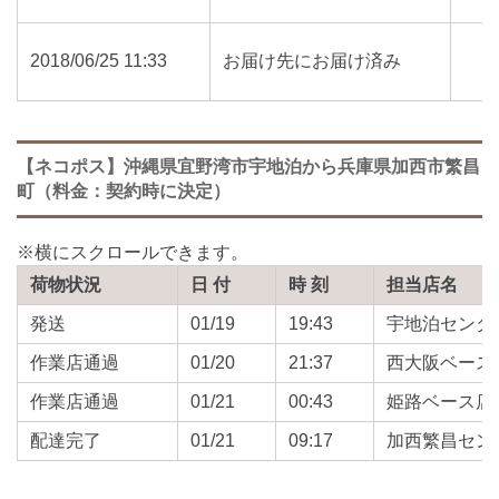
2018/06/25 11:33
お届け先にお届け済み
【ネコポス】沖縄県宜野湾市宇地泊から兵庫県加西市繁昌
町（料金：契約時に決定）
荷物状況
日 付
時 刻
担当店名
発送
01/19
19:43
宇地泊センタ
作業店通過
01/20
21:37
西大阪ベース
作業店通過
01/21
00:43
姫路ベース店
配達完了
01/21
09:17
加西繁昌セン