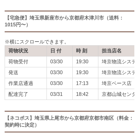
【宅急便】埼玉県新座市から京都府木津川市（送料：
1015円〜）
荷物状況
日 付
時 刻
担当店名
荷物受付
03/30
19:30
埼京物流システ
発送
03/30
19:30
埼京物流システ
作業店通過
03/30
17:13
埼京ベース店
配達完了
03/31
18:42
京都山城センタ
【ネコポス】埼玉県上尾市から京都府京都市南区（料金：
契約時に決定）