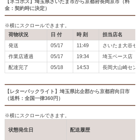
【ネコポス】埼玉県さいたま市から京都府長岡京市（料
金：契約時に決定）
荷物状況
日 付
時 刻
担当店名
発送
05/17
11:49
さいたま大谷セ
作業店通過
05/17
19:34
埼玉ベース店
配達完了
05/18
14:53
長岡大山崎セン
【レターパックライト】埼玉県比企郡から京都府向日市
（送料：全国一律360円）
状態発生日
配送履歴