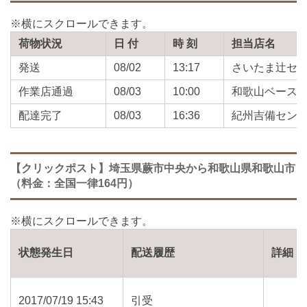
荷物状況
日 付
時 刻
担当店名
発送
08/02
13:17
さいたま辻セ
作業店通過
08/03
10:00
和歌山ベース
配達完了
08/03
16:36
紀州吉備セン
【クリックポスト】埼玉県蕨市中央から和歌山県和歌山市
（料金：全国一律164円）
状態発生日
配送履歴
詳細
2017/07/19 15:43
引受