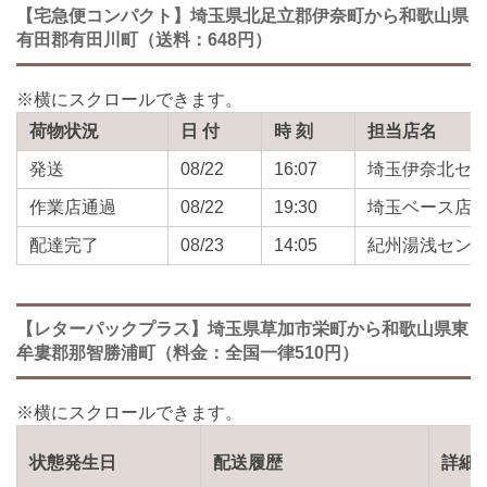
【宅急便コンパクト】埼玉県北足立郡伊奈町から和歌山県
有田郡有田川町（送料：648円）
荷物状況
日 付
時 刻
担当店名
発送
08/22
16:07
埼玉伊奈北セ
作業店通過
08/22
19:30
埼玉ベース店
配達完了
08/23
14:05
紀州湯浅セン
【レターパックプラス】埼玉県草加市栄町から和歌山県東
牟婁郡那智勝浦町（料金：全国一律510円）
状態発生日
配送履歴
詳細