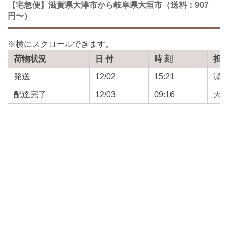
【宅急便】滋賀県大津市から岐阜県大垣市（送料：907
円〜）
荷物状況
日 付
時 刻
担
発送
12/02
15:21
瀬
配達完了
12/03
09:16
大