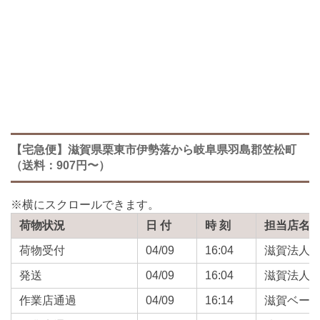
【宅急便】滋賀県栗東市伊勢落から岐阜県羽島郡笠松町
（送料：907円〜）
荷物状況
日 付
時 刻
担当店名
荷物受付
04/09
16:04
滋賀法人
発送
04/09
16:04
滋賀法人
作業店通過
04/09
16:14
滋賀ベー