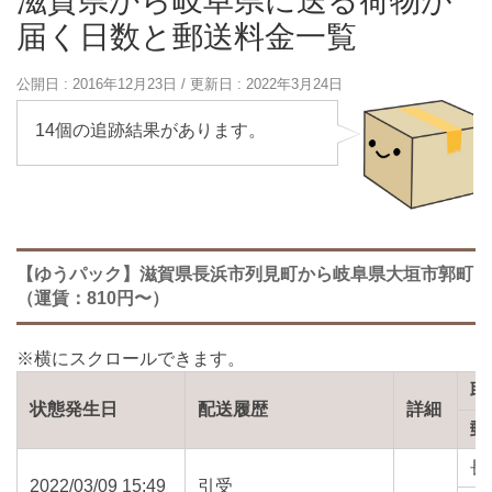
滋賀県から岐阜県に送る荷物が
届く日数と郵送料金一覧
公開日 :
2016年12月23日
/ 更新日 :
2022年3月24日
14個の追跡結果があります。
【ゆうパック】滋賀県長浜市列見町から岐阜県大垣市郭町
（運賃：810円〜）
取
状態発生日
配送履歴
詳細
郵
長
2022/03/09 15:49
引受