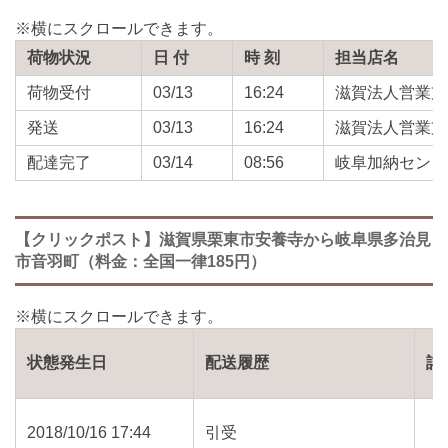
荷物状況
日 付
時 刻
担当店名
荷物受付
03/13
16:24
滋賀法人営業支
発送
03/13
16:24
滋賀法人営業支
配達完了
03/14
08:56
岐阜加納センタ
【クリックポスト】滋賀県栗東市安養寺から岐阜県多治見
市音羽町（料金：全国一律185円）
状態発生日
配送履歴
詳
2018/10/16 17:44
引受