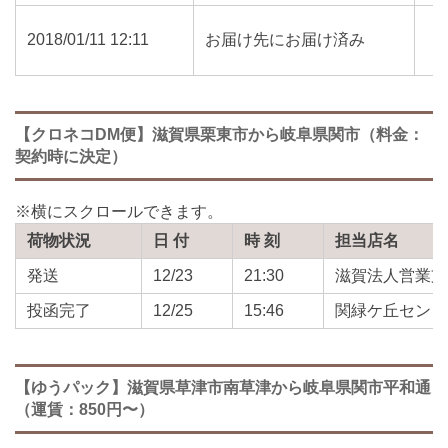
2018/01/11 12:11
お届け先にお届け済み
【クロネコDM便】滋賀県栗東市から岐阜県関市（料金：
契約時に決定）
荷物状況
日 付
時 刻
担当店名
発送
12/23
21:30
滋賀法人営業支
投函完了
12/25
15:46
関緑ケ丘センタ
【ゆうパック】滋賀県草津市南草津から岐阜県関市平和通
（運賃：850円〜）