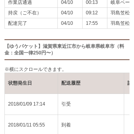
作業店通過
04/10
00:13
岐阜ベー
持戻（ご不在）
04/10
09:12
羽島笠松
配達完了
04/10
17:55
羽島笠松
【ゆうパケット】滋賀県東近江市から岐阜県岐阜市（料
金：全国一律250円〜）
状態発生日
配送履歴
詳
2018/01/09 17:14
引受
2018/01/11 05:55
到着