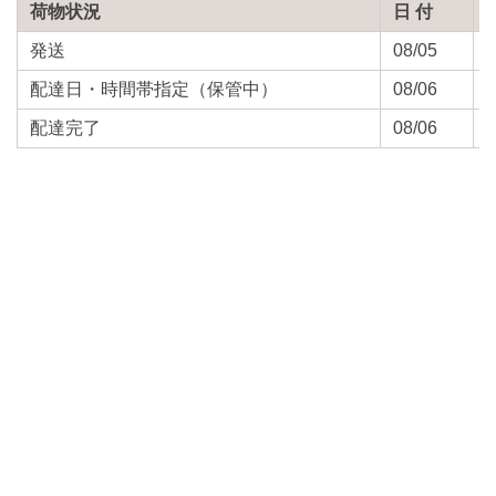
荷物状況
日 付
発送
08/05
1
配達日・時間帯指定（保管中）
08/06
0
配達完了
08/06
1