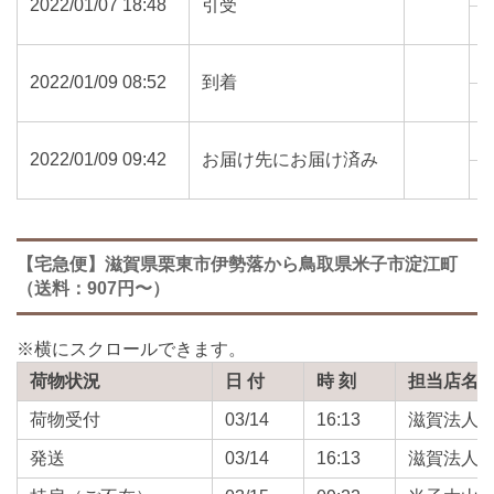
2022/01/07 18:48
引受
5
2022/01/09 08:52
到着
6
2022/01/09 09:42
お届け先にお届け済み
6
【宅急便】滋賀県栗東市伊勢落から鳥取県米子市淀江町
（送料：907円〜）
荷物状況
日 付
時 刻
担当店名
荷物受付
03/14
16:13
滋賀法人
発送
03/14
16:13
滋賀法人