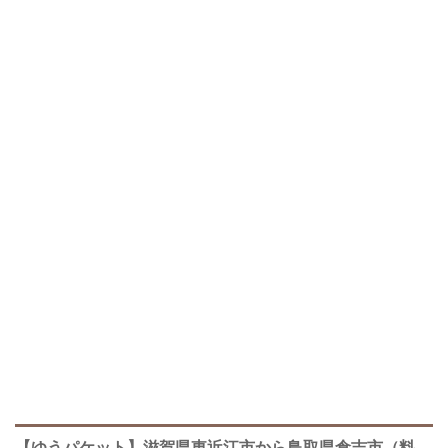
【ゆうパケット】滋賀県東近江市から鳥取県倉吉市（料