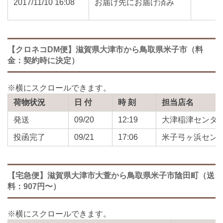
2017/11/10 16:08
お届け先にお届け済み
【クロネコDM便】滋賀県大津市から鳥取県米子市（料
金：契約時に決定）
荷物状況
日 付
時 刻
担当店名
発送
09/20
12:19
大津稲津センタ
投函完了
09/21
17:06
米子弓ヶ浜セン
【宅急便】滋賀県大津市大萱から鳥取県米子市陰田町（送
料：907円〜）