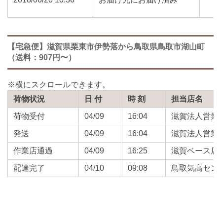
【宅急便】滋賀県栗東市伊勢落から鳥取県鳥取市湖山町
（送料：907円〜）
荷物状況
日 付
時 刻
担当店名
荷物受付
04/09
16:04
滋賀法人営業
発送
04/09
16:04
滋賀法人営業
作業店通過
04/09
16:25
滋賀ベース店
配達完了
04/10
09:08
鳥取気高セン