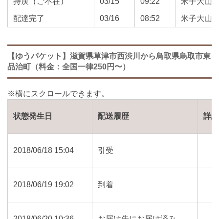
持戻（ご不在）
03/15
09:22
米子大山
配達完了
03/16
08:52
米子大山
【ゆうパケット】滋賀県草津市西渋川から鳥取県鳥取市東
品治町（料金：全国一律250円〜）
状態発生日
配送履歴
詳
2018/06/18 15:04
引受
2018/06/19 19:02
到着
2018/06/20 10:36
お届け先にお届け済み