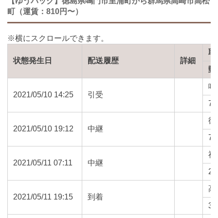
【ゆうパック】徳島県鳴門市里浦町から群馬県高崎市高松
町（運賃：810円〜）
取
状態発生日
配送履歴
詳細
郵
鳴
2021/05/10 14:25
引受
77
徳
2021/05/10 19:12
中継
77
神
2021/05/11 07:11
中継
24
高
2021/05/11 19:15
到着
37