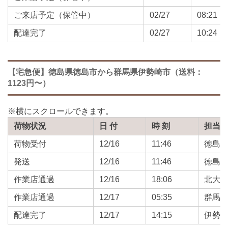
ご来店予定（保管中）
02/27
08:21
配達完了
02/27
10:24
【宅急便】徳島県徳島市から群馬県伊勢崎市（送料：
1123円〜）
荷物状況
日 付
時 刻
担当
荷物受付
12/16
11:46
徳島
発送
12/16
11:46
徳島
作業店通過
12/16
18:06
北大
作業店通過
12/17
05:35
群馬
配達完了
12/17
14:15
伊勢