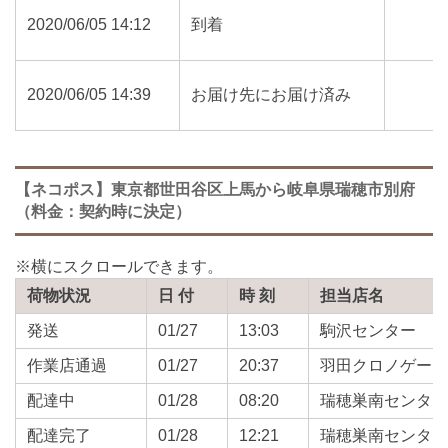
2020/06/05 14:12
到着
2020/06/05 14:39
お届け先にお届け済み
【ネコポス】東京都世田谷区上馬から岐阜県瑞穂市別府
（料金：契約時に決定）
荷物状況
日 付
時 刻
担当店名
発送
01/27
13:03
駒沢センター
作業店通過
01/27
20:37
羽田クロノゲー
配達中
01/28
08:20
瑞穂巣南センタ
配達完了
01/28
12:21
瑞穂巣南センタ