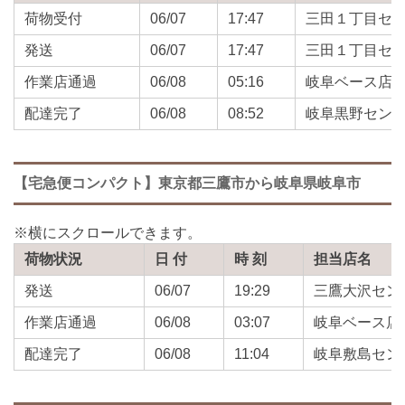
荷物受付
06/07
17:47
三田１丁目セ
発送
06/07
17:47
三田１丁目セ
作業店通過
06/08
05:16
岐阜ベース店
配達完了
06/08
08:52
岐阜黒野セン
【宅急便コンパクト】東京都三鷹市から岐阜県岐阜市
荷物状況
日 付
時 刻
担当店名
発送
06/07
19:29
三鷹大沢セン
作業店通過
06/08
03:07
岐阜ベース店
配達完了
06/08
11:04
岐阜敷島セン