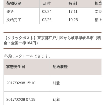
荷物状況
日 付
時 刻
担当
発送
02/24
17:11
南麻
投函完了
02/26
10:25
郡上
【クリックポスト】東京都江戸川区から岐阜県岐阜市（料
金：全国一律164円）
状態発生日
配送履歴
2017/02/08 15:10
引受
2017/02/09 07:19
到着