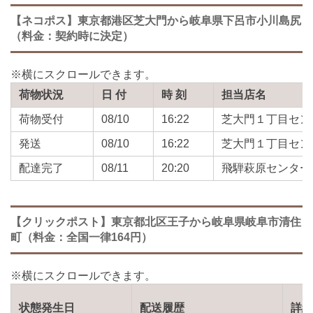
【ネコポス】東京都港区芝大門から岐阜県下呂市小川島尻
（料金：契約時に決定）
荷物状況
日 付
時 刻
担当店名
荷物受付
08/10
16:22
芝大門１丁目セン
発送
08/10
16:22
芝大門１丁目セン
配達完了
08/11
20:20
飛騨萩原センター
【クリックポスト】東京都北区王子から岐阜県岐阜市清住
町（料金：全国一律164円）
状態発生日
配送履歴
詳