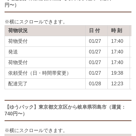
円〜）
荷物状況
日 付
時 刻
荷物受付
01/27
17:40
発送
01/27
17:40
荷物受付
01/27
17:40
依頼受付（日・時間帯変更）
01/27
19:38
配達完了
01/28
12:23
【ゆうパック】東京都文京区から岐阜県羽島市（運賃：
740円〜）