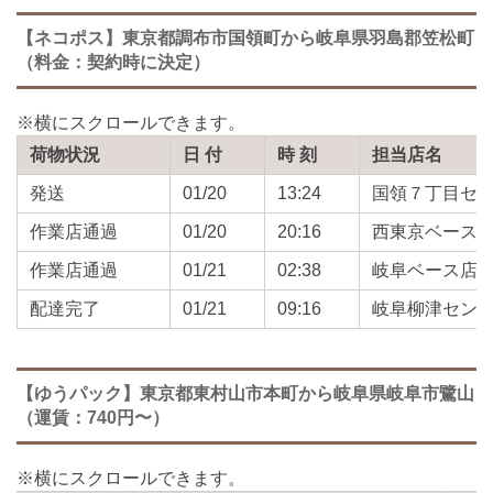
【ネコポス】東京都調布市国領町から岐阜県羽島郡笠松町
（料金：契約時に決定）
荷物状況
日 付
時 刻
担当店名
発送
01/20
13:24
国領７丁目セ
作業店通過
01/20
20:16
西東京ベース
作業店通過
01/21
02:38
岐阜ベース店
配達完了
01/21
09:16
岐阜柳津セン
【ゆうパック】東京都東村山市本町から岐阜県岐阜市鷺山
（運賃：740円〜）