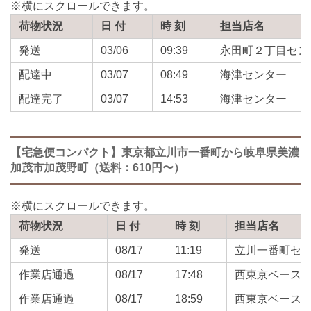
荷物状況
日 付
時 刻
担当店名
発送
03/06
09:39
永田町２丁目セン
配達中
03/07
08:49
海津センター
配達完了
03/07
14:53
海津センター
【宅急便コンパクト】東京都立川市一番町から岐阜県美濃
加茂市加茂野町（送料：610円〜）
荷物状況
日 付
時 刻
担当店名
発送
08/17
11:19
立川一番町セ
作業店通過
08/17
17:48
西東京ベース
作業店通過
08/17
18:59
西東京ベース