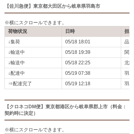
【佐川急便】東京都大田区から岐阜県羽島市
荷物状況
日時
担
↓集荷
05/18 18:01
品
↓輸送中
05/18 19:39
関
↓輸送中
05/18 22:25
北
↓配達中
05/19 07:38
羽
⇒配達完了
05/19 12:18
羽
【クロネコDM便】東京都港区から岐阜県郡上市（料金：
契約時に決定）