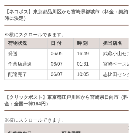
【ネコポス】東京都品川区から宮崎県都城市（料金：契約
時に決定）
荷物状況
日 付
時 刻
担当店名
発送
06/05
16:49
武蔵小山セン
作業店通過
06/07
01:31
宮崎ベース店
配達完了
06/07
10:05
志比田センタ
【クリックポスト】東京都江戸川区から宮崎県日向市（料
金：全国一律164円）