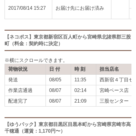
2017/08/14 15:27
お届け先にお届け済み
8
【ネコポス】東京都新宿区百人町から宮崎県北諸県郡三股
町（料金：契約時に決定）
荷物状況
日 付
時 刻
担当店名
発送
08/05
11:35
西新宿４丁目セ
作業店通過
08/07
02:14
宮崎ベース店
配達完了
08/07
21:09
三股センター
【ゆうパック】東京都目黒区目黒本町から宮崎県宮崎市高
千穂通（運賃：1,170円〜）