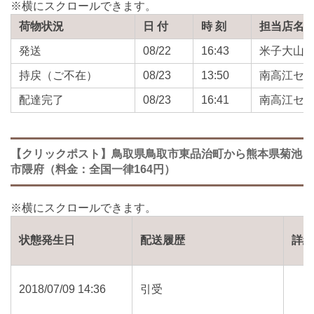
荷物状況
日 付
時 刻
担当店名
発送
08/22
16:43
米子大山
持戻（ご不在）
08/23
13:50
南高江セ
配達完了
08/23
16:41
南高江セ
【クリックポスト】鳥取県鳥取市東品治町から熊本県菊池
市隈府（料金：全国一律164円）
状態発生日
配送履歴
詳
2018/07/09 14:36
引受