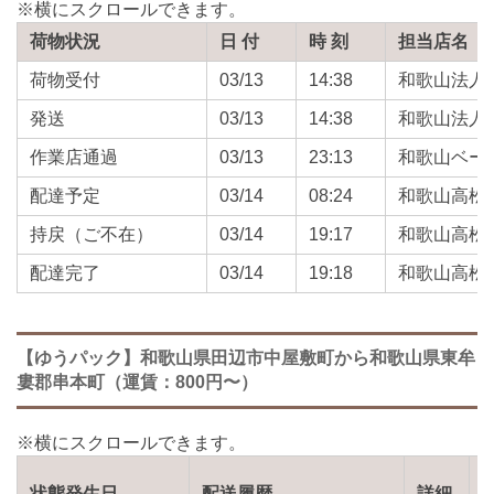
荷物状況
日 付
時 刻
担当店名
荷物受付
03/13
14:38
和歌山法人
発送
03/13
14:38
和歌山法人
作業店通過
03/13
23:13
和歌山ベー
配達予定
03/14
08:24
和歌山高松
持戻（ご不在）
03/14
19:17
和歌山高松
配達完了
03/14
19:18
和歌山高松
【ゆうパック】和歌山県田辺市中屋敷町から和歌山県東牟
婁郡串本町（運賃：800円〜）
状態発生日
配送履歴
詳細