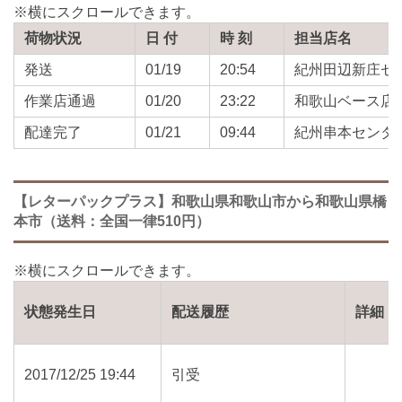
荷物状況
日 付
時 刻
担当店名
発送
01/19
20:54
紀州田辺新庄セ
作業店通過
01/20
23:22
和歌山ベース店
配達完了
01/21
09:44
紀州串本センタ
【レターパックプラス】和歌山県和歌山市から和歌山県橋
本市（送料：全国一律510円）
状態発生日
配送履歴
詳細
2017/12/25 19:44
引受