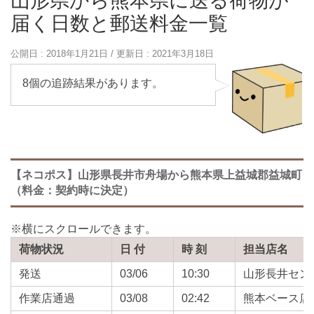
山形県から熊本県に送る荷物が
届く日数と郵送料金一覧
公開日 :
2018年1月21日
/ 更新日 :
2021年3月18日
8個の追跡結果があります。
【ネコポス】山形県長井市舟場から熊本県上益城郡益城町
（料金：契約時に決定）
荷物状況
日 付
時 刻
担当店名
発送
03/06
10:30
山形長井セン
作業店通過
03/08
02:42
熊本ベース店