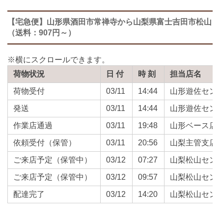
【宅急便】山形県酒田市常禅寺から山梨県富士吉田市松山
（送料：907円～）
荷物状況
日 付
時 刻
担当店名
荷物受付
03/11
14:44
山形遊佐セン
発送
03/11
14:44
山形遊佐セン
作業店通過
03/11
19:48
山形ベース店
依頼受付（保管）
03/11
20:56
山梨主管支店
ご来店予定（保管中）
03/12
07:27
山梨松山セン
ご来店予定（保管中）
03/12
09:57
山梨松山セン
配達完了
03/12
14:20
山梨松山セン