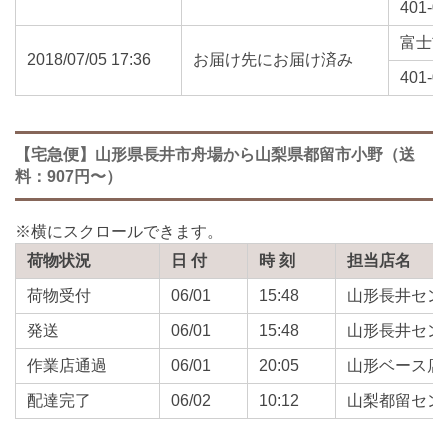
401-0
富士
2018/07/05 17:36
お届け先にお届け済み
401-0
【宅急便】山形県長井市舟場から山梨県都留市小野（送
料：907円〜）
荷物状況
日 付
時 刻
担当店名
荷物受付
06/01
15:48
山形長井セン
発送
06/01
15:48
山形長井セン
作業店通過
06/01
20:05
山形ベース店
配達完了
06/02
10:12
山梨都留セン