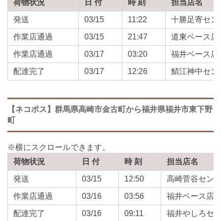
荷物状況
日 付
時 刻
担当店名
発送
03/15
11:22
十勝足寄セン
作業店通過
03/15
21:47
道東ベース店
作業店通過
03/17
03:20
福井ベース店
配達完了
03/17
12:26
鯖江神中セン
【ネコポス】群馬県高崎市金古町から福井県福井市東下野
町
荷物状況
日 付
時 刻
担当店名
発送
03/15
12:50
高崎菅谷セン
作業店通過
03/16
03:56
福井ベース店
配達完了
03/16
09:11
福井やしろセ