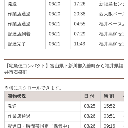
発送
06/20
17:26
新福島センタ
作業店通過
06/20
20:38
西大阪ベース
作業店通過
06/21
04:55
福井ベース店
配達店到着
06/21
07:29
福井高柳セン
配達完了
06/21
11:43
福井高柳セン
【宅急便コンパクト】富山県下新川郡入善町から福井県福
井市石盛町
荷物状況
日 付
時 刻
発送
03/25
15:52
作業店通過
03/26
03:51
配達日・時間帯指定（保管中）
03/26
09:16