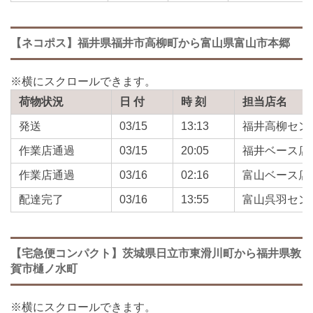
【ネコポス】福井県福井市高柳町から富山県富山市本郷
荷物状況
日 付
時 刻
担当店名
発送
03/15
13:13
福井高柳セン
作業店通過
03/15
20:05
福井ベース店
作業店通過
03/16
02:16
富山ベース店
配達完了
03/16
13:55
富山呉羽セン
【宅急便コンパクト】茨城県日立市東滑川町から福井県敦
賀市樋ノ水町