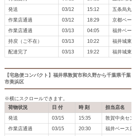
発送
03/12
15:12
五条烏丸
作業店通過
03/12
18:29
京都ベー
作業店通過
03/13
04:05
福井ベー
持戻（ご不在）
03/13
10:22
福井城東
配達完了
03/13
19:22
福井城東
【宅急便コンパクト】福井県敦賀市和久野から千葉県千葉
市美浜区
荷物状況
日 付
時 刻
担当店名
発送
03/15
15:35
敦賀中央セン
作業店通過
03/15
20:30
福井ベース店