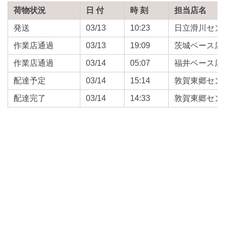
荷物状況
日 付
時 刻
担当店名
発送
03/13
10:23
日立滑川セン
作業店通過
03/13
19:09
茨城ベース店
作業店通過
03/14
05:07
福井ベース店
配達予定
03/14
15:14
敦賀東郷セン
配達完了
03/14
14:33
敦賀東郷セン