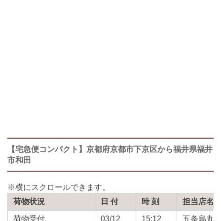
【宅急便コンパクト】京都府京都市下京区から福井県福井
市和田
荷物状況
日 付
時 刻
担当店名
荷物受付
03/12
15:12
五条烏丸