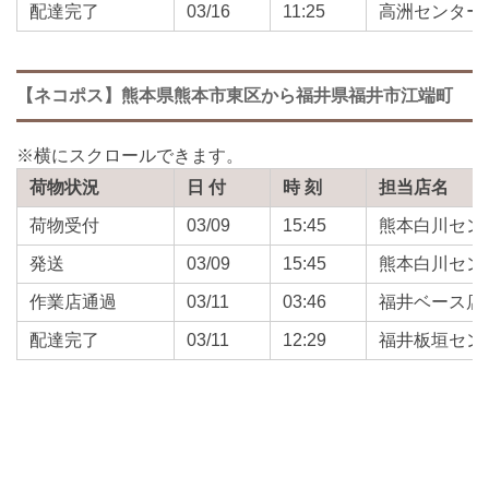
配達完了
03/16
11:25
高洲センター
【ネコポス】熊本県熊本市東区から福井県福井市江端町
荷物状況
日 付
時 刻
担当店名
荷物受付
03/09
15:45
熊本白川セン
発送
03/09
15:45
熊本白川セン
作業店通過
03/11
03:46
福井ベース店
配達完了
03/11
12:29
福井板垣セン