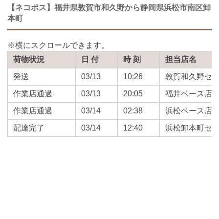
【ネコポス】福井県敦賀市和久野から静岡県浜松市南区卸
本町
荷物状況
日 付
時 刻
担当店名
発送
03/13
10:26
敦賀和久野セ
作業店通過
03/13
20:05
福井ベース店
作業店通過
03/14
02:38
浜松ベース店
配達完了
03/14
12:40
浜松卸本町セ