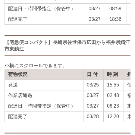
配達日・時間帯指定（保管中）
03/27
08:59
配達完了
03/27
18:36
【宅急便コンパクト】長崎県佐世保市広田から福井県鯖江
市東鯖江
荷物状況
日 付
時 刻
担
発送
03/25
15:55
佐
作業店通過
03/27
02:48
福
配達日・時間帯指定（保管中）
03/27
06:23
東
配達完了
03/28
12:20
東