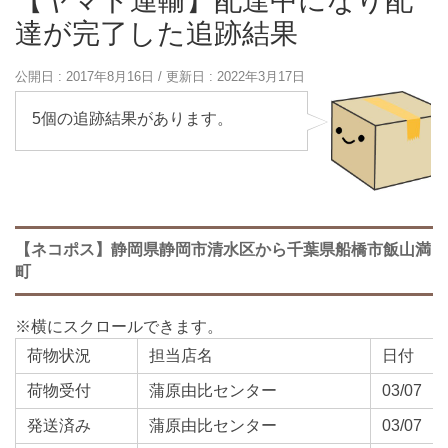
【ヤマト運輸】配達中になり配
達が完了した追跡結果
公開日 :
2017年8月16日
/ 更新日 :
2022年3月17日
5個の追跡結果があります。
【ネコポス】静岡県静岡市清水区から千葉県船橋市飯山満
町
荷物状況
担当店名
日付
荷物受付
蒲原由比センター
03/07
発送済み
蒲原由比センター
03/07