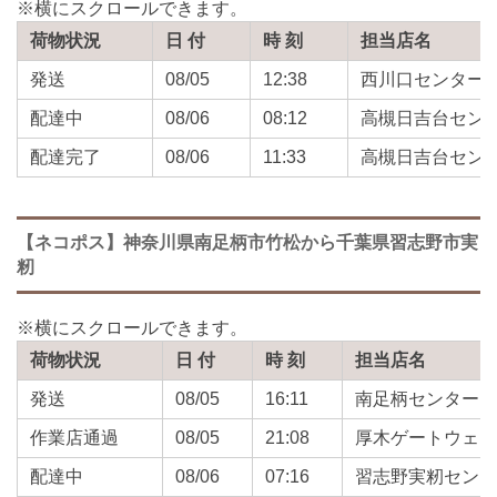
荷物状況
日 付
時 刻
担当店名
発送
08/05
12:38
西川口センター
配達中
08/06
08:12
高槻日吉台セン
配達完了
08/06
11:33
高槻日吉台セン
【ネコポス】神奈川県南足柄市竹松から千葉県習志野市実
籾
荷物状況
日 付
時 刻
担当店名
発送
08/05
16:11
南足柄センター
作業店通過
08/05
21:08
厚木ゲートウェ
配達中
08/06
07:16
習志野実籾セン