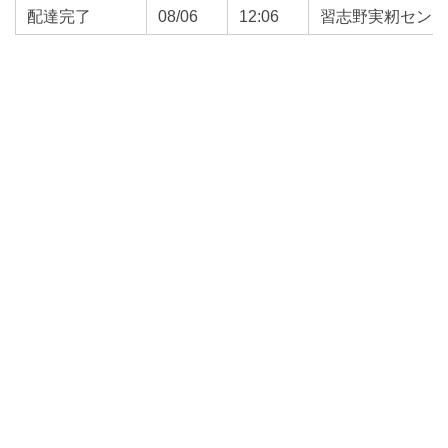
配達完了
08/06
12:06
習志野実籾セン