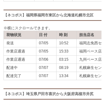
【ネコポス】福岡県福岡市東区から北海道札幌市北区
荷物状況
日 付
時 刻
担当店名
発送
07/05
10:52
福岡志免西セ
作業店通過
07/05
15:33
福岡ベース店
作業店通過
07/06
03:15
九州ベース店
配達中
07/07
08:19
札幌麻生セン
配達完了
07/07
13:34
札幌麻生セン
【ネコポス】埼玉県戸田市喜沢から大阪府高槻市井尻