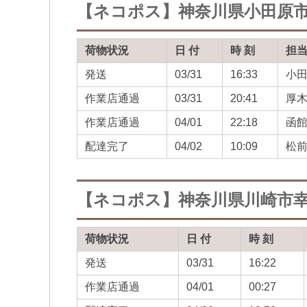
【ネコポス】神奈川県小田原
荷物状況
日 付
時 刻
担
発送
03/31
16:33
小
作業店通過
03/31
20:41
厚
作業店通過
04/01
22:18
函
配達完了
04/02
10:09
松
【ネコポス】神奈川県川崎市
荷物状況
日 付
時 刻
発送
03/31
16:22
作業店通過
04/01
00:27