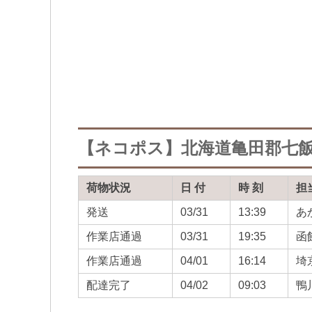
【ネコポス】北海道亀田郡七
荷物状況
日 付
時 刻
担
発送
03/31
13:39
あ
作業店通過
03/31
19:35
函
作業店通過
04/01
16:14
埼
配達完了
04/02
09:03
鴨