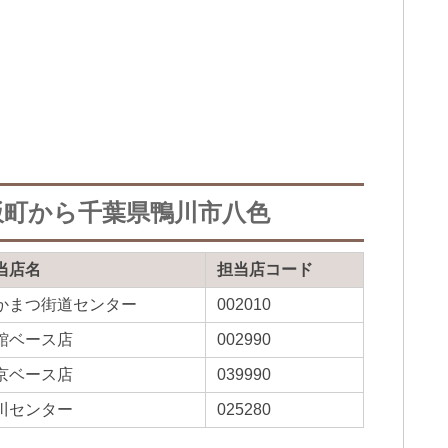
飯町から千葉県鴨川市八色
当店名
担当店コード
かまつ街道センター
002010
館ベース店
002990
京ベース店
039990
川センター
025280