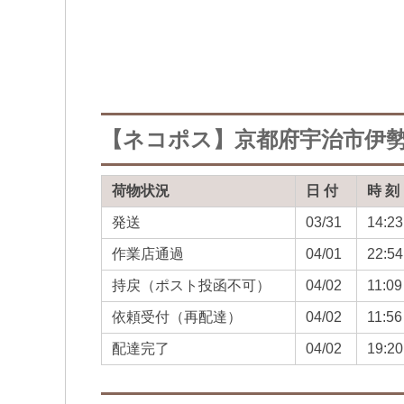
【ネコポス】京都府宇治市伊
荷物状況
日 付
時 刻
発送
03/31
14:23
作業店通過
04/01
22:54
持戻（ポスト投函不可）
04/02
11:09
依頼受付（再配達）
04/02
11:56
配達完了
04/02
19:20