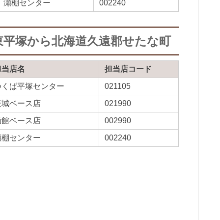
瀬棚センター
002240
東平塚から北海道久遠郡せたな町
担当店名
担当店コード
つくば平塚センター
021105
茨城ベース店
021990
函館ベース店
002990
瀬棚センター
002240