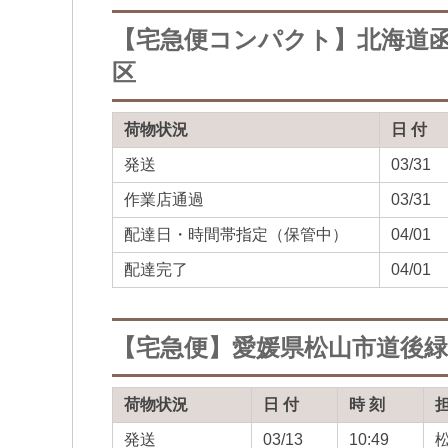
【宅急便コンパクト】北海道
区
荷物状況
日 付
発送
03/31
作業店通過
03/31
配達日・時間帯指定（保管中）
04/01
配達完了
04/01
【宅急便】愛媛県松山市道後
荷物状況
日 付
時 刻
発送
03/13
10:49