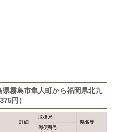
島県霧島市隼人町から福岡県北九
75円）
取扱局
詳細
県名等
郵便番号