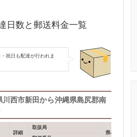
達日数と郵送料金一覧
日・祝日も配達が行われま
県川西市新田から沖縄県島尻郡南
）
取扱局
詳細
県名等