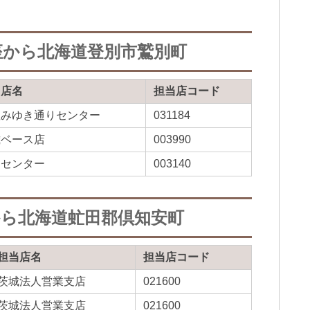
座から北海道登別市鷲別町
当店名
担当店コード
座みゆき通りセンター
031184
歳ベース店
003990
別センター
003140
から北海道虻田郡倶知安町
担当店名
担当店コード
茨城法人営業支店
021600
茨城法人営業支店
021600