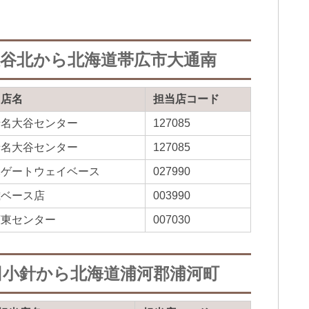
大谷北から北海道帯広市大通南
当店名
担当店コード
老名大谷センター
127085
老名大谷センター
127085
木ゲートウェイベース
027990
歳ベース店
003990
広東センター
007030
田小針から北海道浦河郡浦河町