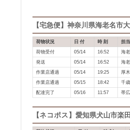
【宅急便】神奈川県海老名市
荷物状況
日 付
時 刻
担
荷物受付
05/14
16:52
海
発送
05/14
16:52
海
作業店通過
05/14
19:25
厚
作業店通過
05/15
18:42
千
配達完了
05/16
11:57
帯
【ネコポス】愛知県犬山市楽