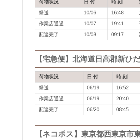
荷物状況
日 付
時 刻
発送
10/06
16:48
作業店通過
10/07
19:41
配達完了
10/08
09:17
【宅急便】北海道日高郡新ひ
荷物状況
日 付
時 刻
発送
06/19
16:52
作業店通過
06/19
20:40
配達完了
06/20
08:45
【ネコポス】東京都西東京市