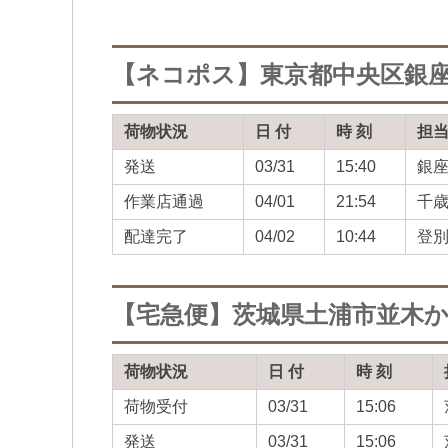
【ネコポス】東京都中央区銀
荷物状況
日 付
時 刻
担
発送
03/31
15:40
銀
作業店通過
04/01
21:54
千
配達完了
04/02
10:44
登
【宅急便】茨城県土浦市並木
荷物状況
日 付
時 刻
荷物受付
03/31
15:06
発送
03/31
15:06