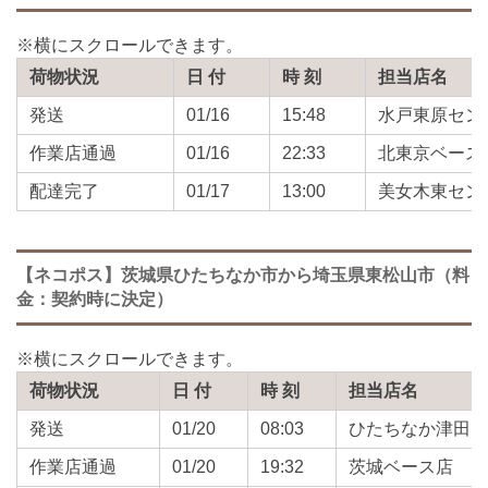
荷物状況
日 付
時 刻
担当店名
発送
01/16
15:48
水戸東原セン
作業店通過
01/16
22:33
北東京ベース
配達完了
01/17
13:00
美女木東セン
【ネコポス】茨城県ひたちなか市から埼玉県東松山市（料
金：契約時に決定）
荷物状況
日 付
時 刻
担当店名
発送
01/20
08:03
ひたちなか津田
作業店通過
01/20
19:32
茨城ベース店