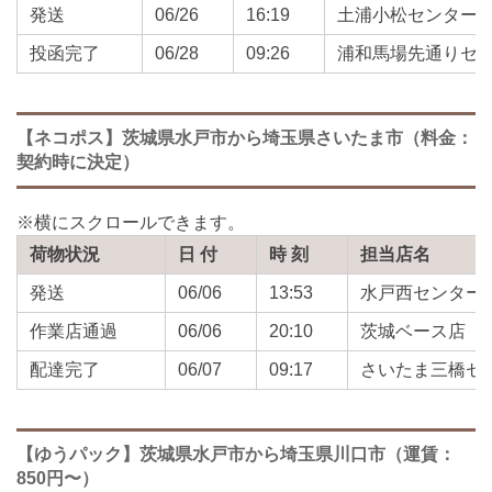
発送
06/26
16:19
土浦小松センター
投函完了
06/28
09:26
浦和馬場先通りセ
【ネコポス】茨城県水戸市から埼玉県さいたま市（料金：
契約時に決定）
荷物状況
日 付
時 刻
担当店名
発送
06/06
13:53
水戸西センター
作業店通過
06/06
20:10
茨城ベース店
配達完了
06/07
09:17
さいたま三橋セ
【ゆうパック】茨城県水戸市から埼玉県川口市（運賃：
850円〜）