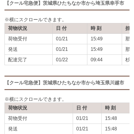
【クール宅急便】茨城県ひたちなか市から埼玉県幸手市
荷物状況
日 付
時 刻
担
荷物受付
01/21
15:49
那
発送
01/21
15:49
那
配達完了
01/22
09:44
杉
【クール宅急便】茨城県ひたちなか市から埼玉県川越市
荷物状況
日 付
時 刻
荷物受付
01/21
15:48
発送
01/21
15:48