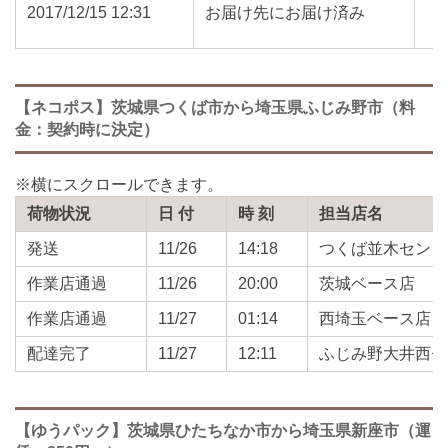
2017/12/15 12:31
お届け先にお届け済み
【ネコポス】茨城県つくば市から埼玉県ふじみ野市（料
金：契約時に決定）
荷物状況
日 付
時 刻
担当店名
発送
11/26
14:18
つくば並木センタ
作業店通過
11/26
20:00
茨城ベース店
作業店通過
11/27
01:14
西埼玉ベース店
配達完了
11/27
12:11
ふじみ野大井西セ
【ゆうパック】茨城県ひたちなか市から埼玉県新座市（運