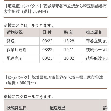
【宅急便コンパクト】茨城県守谷市立沢から埼玉県越谷市
大字船渡（送料：594円）
荷物状況
日 付
時 刻
担当店名
発送
08/22
13:28
守谷立沢セン
作業店通過
08/22
19:11
茨城ベース店
配達完了
08/23
10:02
越谷船渡セン
【ゆうパック】茨城県那珂市菅谷から埼玉県上尾市谷津
（運賃：850円〜）
状態発生日
配送履歴
詳