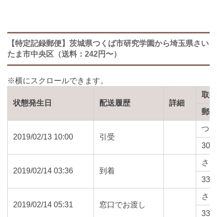
【特定記録郵便】茨城県つくば市研究学園から埼玉県さい
たま市中央区（送料：242円〜）
取
状態発生日
配送履歴
詳細
郵
つ
2019/02/13 10:00
引受
305
さ
2019/02/14 03:36
到着
330
さ
2019/02/14 05:31
窓口でお渡し
330