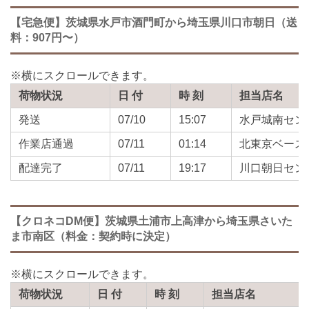
【宅急便】茨城県水戸市酒門町から埼玉県川口市朝日（送
料：907円〜）
荷物状況
日 付
時 刻
担当店名
発送
07/10
15:07
水戸城南セン
作業店通過
07/11
01:14
北東京ベース
配達完了
07/11
19:17
川口朝日セン
【クロネコDM便】茨城県土浦市上高津から埼玉県さいた
ま市南区（料金：契約時に決定）
荷物状況
日 付
時 刻
担当店名