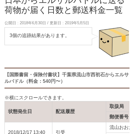
日本からエルサルバドルに送る
荷物が届く日数と郵送料金一覧
公開日 :
2018年6月30日
/ 更新日 :
2019年5月5日
3個の追跡結果があります。
【国際書留・保険付書状】千葉県流山市西初石からエルサ
ルバドル（料金：540円〜）
取扱局
状態発生日
配送履歴
郵便番号
流山おおた
2018/12/17 13:40
引受