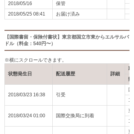
2018/05/16
保管
2018/05/25 08:41
お届け済み
【国際書留・保険付書状】東京都国立市東からエルサルバ
ドル（料金：540円〜）
取
状態発生日
配送履歴
詳細
郵
国
2018/03/23 16:38
引受
18
東
2018/03/24 01:00
国際交換局に到着
13
東