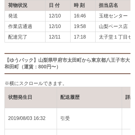
荷物状況
日 付
時 刻
担当店名
発送
12/10
16:46
玉穂センター
作業店通過
12/10
19:58
山梨ベース店
配達完了
12/11
17:18
太子堂１丁目セ
【ゆうパック】山梨県甲府市太田町から東京都八王子市大
和田町（運賃：800円〜）
状態発生日
配送履歴
詳
2019/08/03 16:32
引受