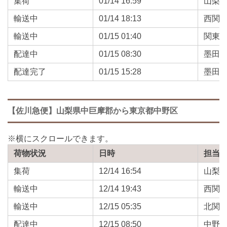
集荷
01/14 16:59
山梨
輸送中
01/14 18:13
西関
輸送中
01/15 01:40
関東
配達中
01/15 08:30
墨田
配達完了
01/15 15:28
墨田
【佐川急便】山梨県中巨摩郡から東京都中野区
荷物状況
日時
担当
集荷
12/14 16:54
山梨
輸送中
12/14 19:43
西関
輸送中
12/15 05:35
北関
配達中
12/15 08:50
中野